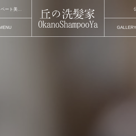
渋谷区桜丘町にある「丘の洗髪家」は、髪質改善に特化したプライベート美容室です。落ち着いた空間で、メンズ・レディース問わず、カット・カラー・ヘッドスパなど一人ひとりに寄り添った丁寧な施術を提供。特にシャンプーや頭皮ケアにこだわり、健やかな髪と地肌を育むサポートをしています。忙しい毎日の中でホッとできる、癒しのひとときをご体感ください。
MENU
GALLER